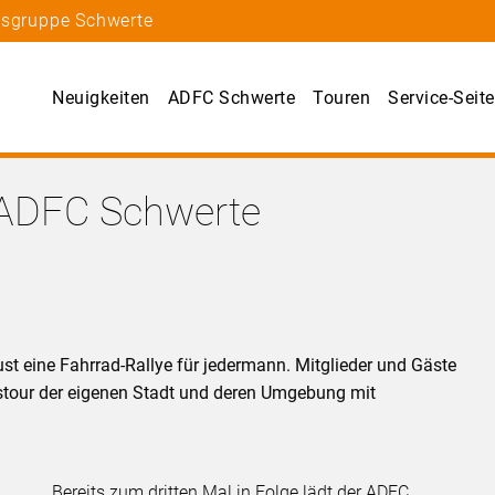
tsgruppe Schwerte
Neuigkeiten
ADFC Schwerte
Touren
Service-Seite
 ADFC Schwerte
t eine Fahrrad-Rallye für jedermann. Mitglieder und Gäste
gstour der eigenen Stadt und deren Umgebung mit
Bereits zum dritten Mal in Folge lädt der ADFC