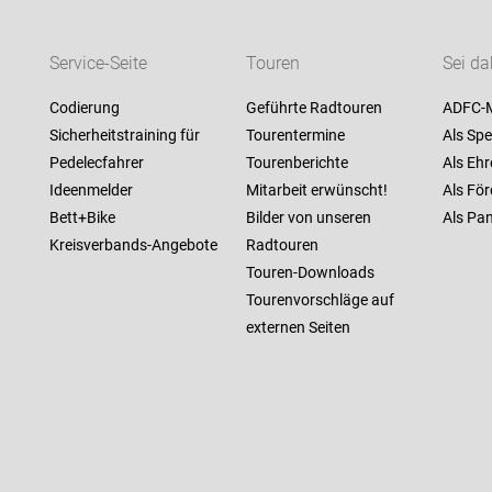
Service-Seite
Touren
Sei da
Codierung
Geführte Radtouren
ADFC-M
Sicherheitstraining für
Tourentermine
Als Spe
Pedelecfahrer
Tourenberichte
Als Ehr
Ideenmelder
Mitarbeit erwünscht!
Als För
Bett+Bike
Bilder von unseren
Als Pan
Kreisverbands-Angebote
Radtouren
Touren-Downloads
Tourenvorschläge auf
externen Seiten