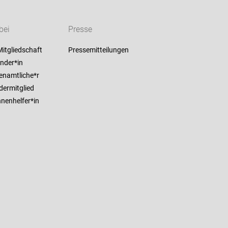
bei
Presse
itgliedschaft
Pressemitteilungen
nder*in
enamtliche*r
dermitglied
nenhelfer*in