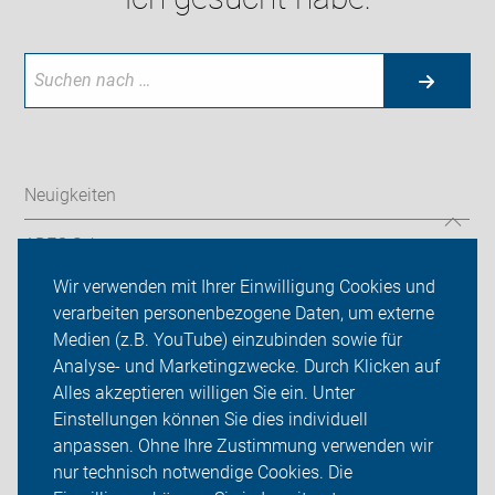
Neuigkeiten
ADFC Schwerte
Wir verwenden mit Ihrer Einwilligung Cookies und
Service-Seite
verarbeiten personenbezogene Daten, um externe
Medien (z.B. YouTube) einzubinden sowie für
Touren
Analyse- und Marketingzwecke. Durch Klicken auf
Alles akzeptieren willigen Sie ein. Unter
Sei dabei
Einstellungen können Sie dies individuell
Presse
anpassen. Ohne Ihre Zustimmung verwenden wir
nur technisch notwendige Cookies. Die
Login