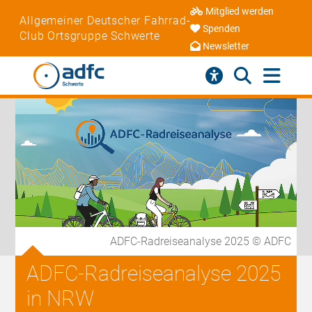
Mitglied werden
Allgemeiner Deutscher Fahrrad-
Spenden
Club Ortsgruppe Schwerte
Newsletter
ADFC-Radreiseanalyse 2025 © ADFC
ADFC-Radreiseanalyse 2025
in NRW